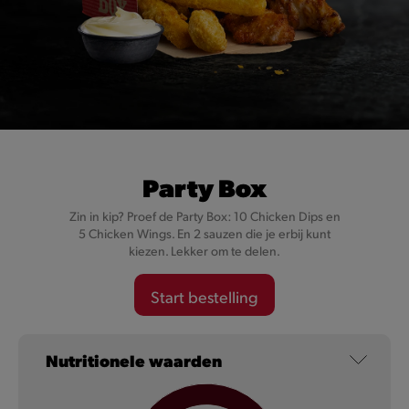
Cheesy Val-Dieu Caractère
Party Box
Want onze Cheesy’s zijn niet zomaar gevuld met kaas, maar
Zin in kip? Proef de Party Box: 10 Chicken Dips en
met karaktervolle Val-Dieu Caractère kaas.
5 Chicken Wings. En 2 sauzen die je erbij kunt
kiezen. Lekker om te delen.
Meer informatie
Start bestelling
Nutritionele waarden