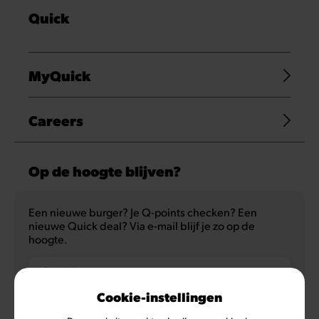
Quick
MyQuick
Careers
Op de hoogte blijven?
Een nieuwe burger? Je Q-points checken? Een
nieuwe Quick deal? Via e-mail blijf je zo op de
hoogte.
E-mailadres
Cookie-instellingen