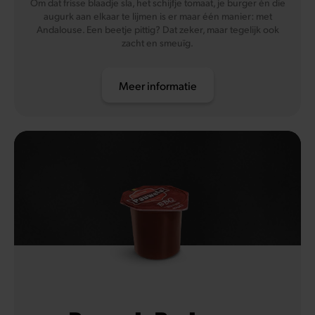
Om dat frisse blaadje sla, het schijfje tomaat, je burger én die
augurk aan elkaar te lijmen is er maar één manier: met
Andalouse. Een beetje pittig? Dat zeker, maar tegelijk ook
zacht en smeuïg.
Meer informatie