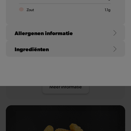
Zout
1.1
g
Allergenen informatie
Chicken Wings
Ingrediënten
Mosterd
Heerlijk krokante en gemarineerde kippenvleugeltjes met
barbecuesmaak. Daar gaat iedereen van zweven!
Gluten
Tarwe
Meer informatie
Selderij
Soja