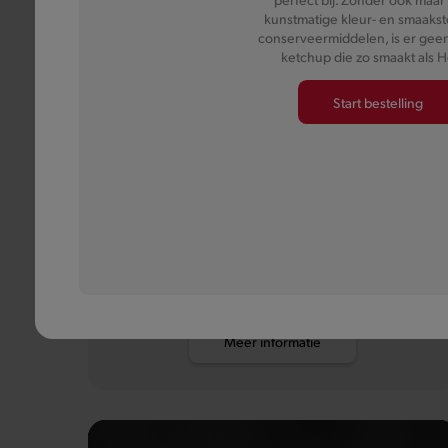
kunstmatige kleur- en smaakst
conserveermiddelen, is er gee
ketchup die zo smaakt als H
Start bestelling
Pauwels
Mayonaise
Mayonaise op traditioneel Belgische wijze, want wat
goed is, moet je niet veranderen.
Meer informatie