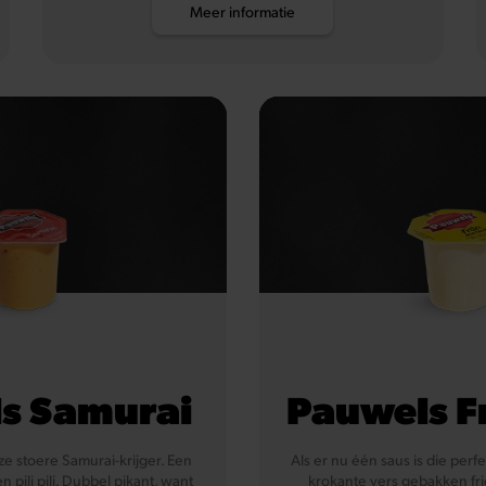
Meer informatie
s Samurai
Pauwels F
ze stoere Samurai-krijger. Een
Als er nu één saus is die perf
n pili pili. Dubbel pikant, want
krokante vers gebakken frie