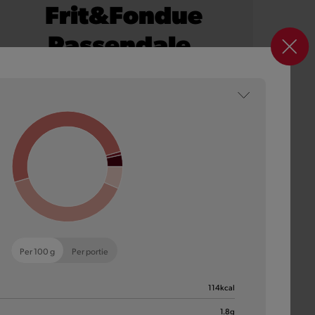
Frit&Fondue
Passendale,
Bacon & Onion
Onze 100% Belgische frietjes, royaal overgoten met
smeuïge Passendale kaassaus en afgewerkt met
knapperige bacon en crispy uitjes.
Meer informatie
Per 100 g
Per portie
114
kcal
1.8
g