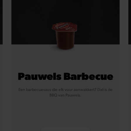
Pauwels Barbecue
Een barbecuesaus die elk vuur aanwakkert? Dat is de
BBQ van Pauwels.