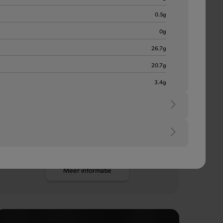
0.5
g
0
g
26.7
g
20.7
g
Pauwels Sweet
3.4
g
Chili
e
Een zoetzuur sausje dat elk bordje opfleurt met een
pikante mengeling van tomaat, rode peper, knoflook
en paprika. Om duimen en vingers van af te likken.
Meer informatie