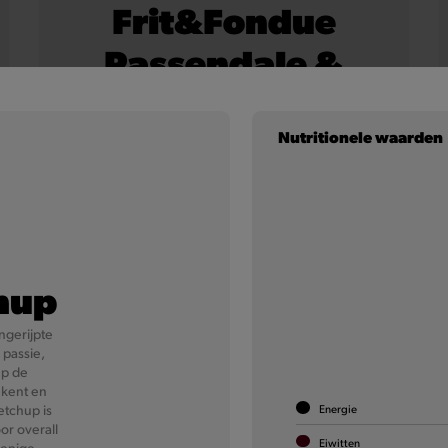
Frit&Fondue
Passendale &
Onion
Nutritionele waarden
Onze 100% Belgische frietjes, royaal overgoten met
smeuïge Passendale kaassaus en afgewerkt met
crispy uitjes.
Meer informatie
hup
ngerijpte
 passie,
up de
 kent en
Energie
etchup is
or overall
Eiwitten
 enige