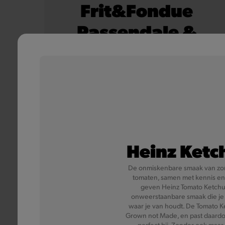
Frit&Fondue
Passendale &
Bacon
Onze knapperige, 100% Belgische frietjes, met
daarover een smeuïge Passendale kaassaus,
bestrooid met lekkere stukjes bacon.
Meer informatie
Heinz Ketc
De onmiskenbare smaak van zo
tomaten, samen met kennis en
geven Heinz Tomato Ketch
onweerstaanbare smaak die je
waar je van houdt. De Tomato K
Grown not Made, en past daardo
perfect bij. Zonder ook maar