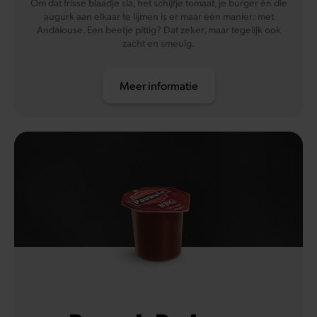
Om dat frisse blaadje sla, het schijfje tomaat, je burger én die
augurk aan elkaar te lijmen is er maar één manier: met
Andalouse. Een beetje pittig? Dat zeker, maar tegelijk ook
zacht en smeuïg.
Meer informatie