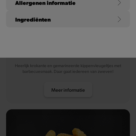
Allergenen informatie
Ingrediënten
Mosterd
Eieren
Chicken Wings
Soja
Heerlijk krokante en gemarineerde kippenvleugeltjes met
barbecuesmaak. Daar gaat iedereen van zweven!
Meer informatie