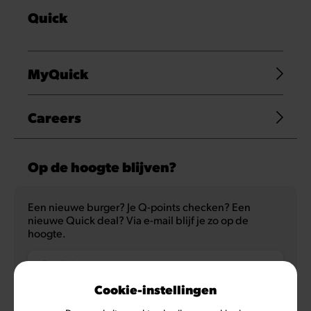
Quick
MyQuick
Careers
Op de hoogte blijven?
Een nieuwe burger? Je Q-points checken? Een
nieuwe Quick deal? Via e-mail blijf je zo op de
hoogte.
E-mailadres
Cookie-instellingen