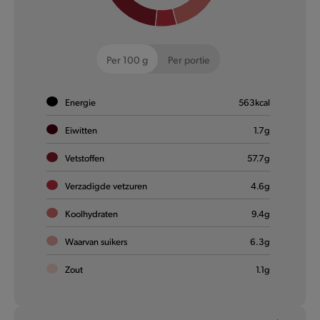
Per 100 g
Per portie
Energie
563
kcal
Chicken Dips
Eiwitten
1.7
g
Vetstoffen
57.7
g
Lekker en mals. Groots van smaak!
Verzadigde vetzuren
4.6
g
Meer informatie
Koolhydraten
9.4
g
Waarvan suikers
6.3
g
Zout
1.1
g