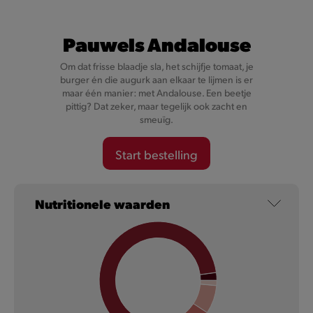
Pauwels Andalouse
Om dat frisse blaadje sla, het schijfje tomaat, je
burger én die augurk aan elkaar te lijmen is er
maar één manier: met Andalouse. Een beetje
pittig? Dat zeker, maar tegelijk ook zacht en
Cheesy Val-Dieu Caractère
smeuïg.
Start bestelling
Want onze Cheesy’s zijn niet zomaar gevuld met kaas, maar
met karaktervolle Val-Dieu Caractère kaas.
Nutritionele waarden
Meer informatie