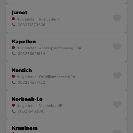
Jumet
Nu gesloten
|
Rue Bastin 7
003271373666
Kapellen
Nu gesloten
|
Antwerpsesteenweg 354
003236651684
Kontich
Nu gesloten
|
De Villermontstraat 14
003234577122
Korbeek-Lo
2
Nu gesloten
|
Vlinderlaan 1F
003216462010
Kraainem