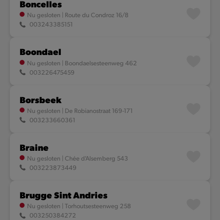
Boncelles
Nu gesloten
|
Route du Condroz 16/8
003243385151
Boondael
Nu gesloten
|
Boondaelsesteenweg 462
003226475459
Borsbeek
Nu gesloten
|
De Robianostraat 169-171
003233660361
Braine
Nu gesloten
|
Chée d'Alsemberg 543
003223873449
Brugge Sint Andries
Nu gesloten
|
Torhoutsesteenweg 258
003250384272