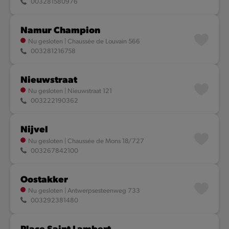
003281580976
Namur Champion
Nu gesloten
|
Chaussée de Louvain 566
003281216758
Nieuwstraat
Nu gesloten
|
Nieuwstraat 121
003222190362
Nijvel
Nu gesloten
|
Chaussée de Mons 18/727
003267842100
Oostakker
Nu gesloten
|
Antwerpsesteenweg 733
003292381480
Place Saint Lambert