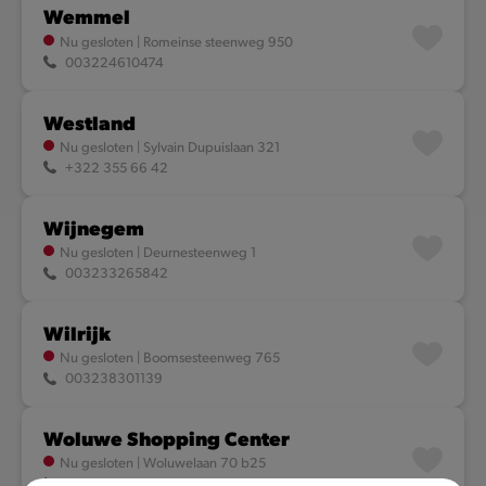
Wemmel
Nu gesloten
|
Romeinse steenweg 950
003224610474
Westland
Nu gesloten
|
Sylvain Dupuislaan 321
+322 355 66 42
Wijnegem
Nu gesloten
|
Deurnesteenweg 1
003233265842
Wilrijk
Nu gesloten
|
Boomsesteenweg 765
003238301139
Woluwe Shopping Center
Nu gesloten
|
Woluwelaan 70 b25
003227709058