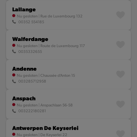
Lallange
Nu gesloten
|
Rue de Luxembourg 132
00352 554185
Walferdange
Nu gesloten
|
Route de Luxembourg 117
0035332655
Andenne
Nu gesloten
|
Chaussée d'Anton 15
003285712958
Anspach
Nu gesloten
|
Anspachlaan 56-58
003222180281
Antwerpen De Keyserlei
Nu gesloten
|
De Keyserlei 22