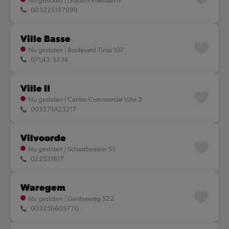
003225137899
Ville Basse
Nu gesloten
|
Boulevard Tirou 107
071.43.32.16
Ville II
Nu gesloten
|
Centre Commercial Ville 2
003271423217
Vilvoorde
Nu gesloten
|
Schaarbeeklei 55
022531817
Waregem
Nu gesloten
|
Gentseweg 522
003256605770