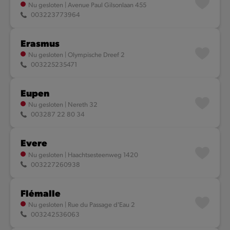
Nu gesloten
|
Avenue Paul Gilsonlaan 455
003223773964
Erasmus
Nu gesloten
|
Olympische Dreef 2
003225235471
Eupen
Nu gesloten
|
Nereth 32
003287 22 80 34
Evere
Nu gesloten
|
Haachtsesteenweg 1420
003227260938
Flémalle
Nu gesloten
|
Rue du Passage d'Eau 2
003242536063