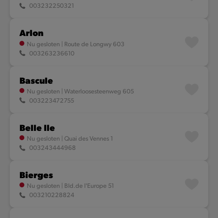
003232250321
Arlon
Nu gesloten
|
Route de Longwy 603
003263236610
Bascule
Nu gesloten
|
Waterloosesteenweg 605
003223472755
Belle Ile
Nu gesloten
|
Quai des Vennes 1
003243444968
Bierges
Nu gesloten
|
Bld.de l'Europe 51
003210228824