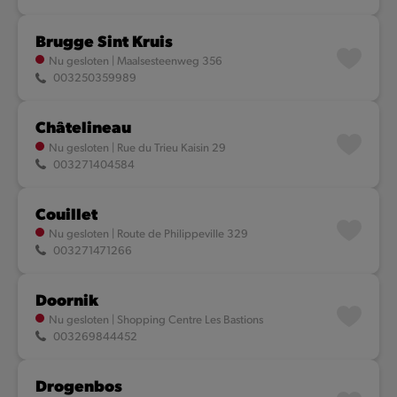
Brugge Sint Kruis
Nu gesloten
|
Maalsesteenweg 356
003250359989
Châtelineau
Nu gesloten
|
Rue du Trieu Kaisin 29
003271404584
Couillet
Nu gesloten
|
Route de Philippeville 329
003271471266
Doornik
Nu gesloten
|
Shopping Centre Les Bastions
003269844452
Drogenbos