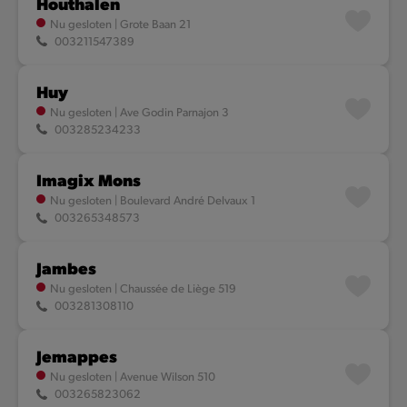
Houthalen
Nu gesloten
|
Grote Baan 21
003211547389
Huy
Nu gesloten
|
Ave Godin Parnajon 3
003285234233
Imagix Mons
Nu gesloten
|
Boulevard André Delvaux 1
8
003265348573
Jambes
Nu gesloten
|
Chaussée de Liège 519
003281308110
Jemappes
Nu gesloten
|
Avenue Wilson 510
003265823062