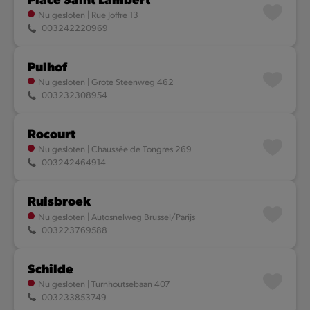
Nu gesloten
|
Rue Joffre 13
003242220969
Pulhof
Nu gesloten
|
Grote Steenweg 462
003232308954
Rocourt
Nu gesloten
|
Chaussée de Tongres 269
003242464914
Ruisbroek
Nu gesloten
|
Autosnelweg Brussel/Parijs
003223769588
Schilde
Nu gesloten
|
Turnhoutsebaan 407
003233853749