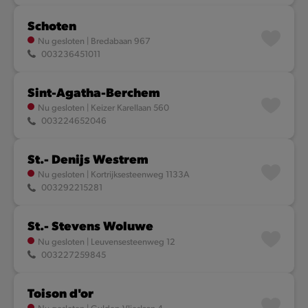
Schoten
Nu gesloten
|
Bredabaan 967
003236451011
Sint-Agatha-Berchem
Nu gesloten
|
Keizer Karellaan 560
003224652046
St.- Denijs Westrem
Nu gesloten
|
Kortrijksesteenweg 1133A
003292215281
St.- Stevens Woluwe
Nu gesloten
|
Leuvensesteenweg 12
003227259845
Toison d'or
Nu gesloten
|
Gulden-Vlieslaan 4