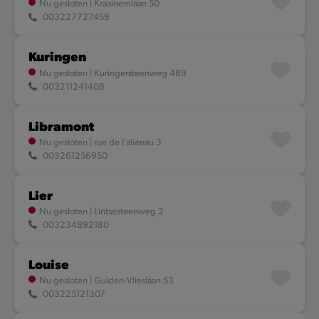
Nu gesloten
|
Kraainemlaan 50
003227727459
Kuringen
Nu gesloten
|
Kuringersteenweg 489
003211241408
Libramont
Nu gesloten
|
rue de l'aliénau 3
003261256950
Lier
Nu gesloten
|
Lintsesteenweg 2
003234892180
Louise
Nu gesloten
|
Gulden-Vlieslaan 53
003225121307