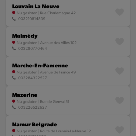
Louvain La Neuve
Nu gesloten
|
Rue Charlemagne 42
003210814839
Malmédy
Nu gesloten
|
Avenue des Alliés 102
003280770464
Marche-En-Famenne
Nu gesloten
|
Avenue de France 49
003284322527
Mazerine
Nu gesloten
|
Rue de Genval 51
003226522627
Namur Belgrade
Nu gesloten
|
Route de Louvain-La-Neuve 12