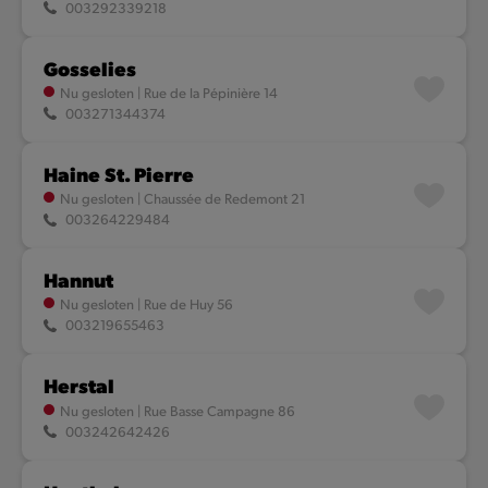
003292339218
Gosselies
Nu gesloten
|
Rue de la Pépinière 14
003271344374
Haine St. Pierre
Nu gesloten
|
Chaussée de Redemont 21
003264229484
Hannut
Nu gesloten
|
Rue de Huy 56
003219655463
Herstal
Nu gesloten
|
Rue Basse Campagne 86
003242642426