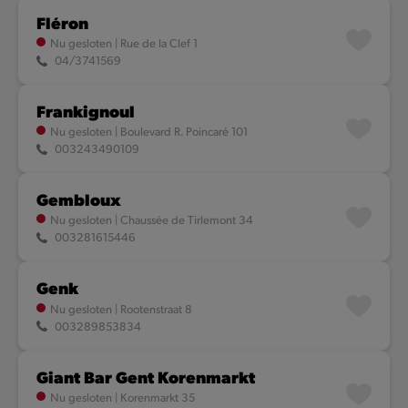
Fléron
Nu gesloten
|
Rue de la Clef 1
04/3741569
Frankignoul
Nu gesloten
|
Boulevard R. Poincaré 101
003243490109
Gembloux
Nu gesloten
|
Chaussée de Tirlemont 34
003281615446
Genk
Nu gesloten
|
Rootenstraat 8
003289853834
Giant Bar Gent Korenmarkt
Nu gesloten
|
Korenmarkt 35