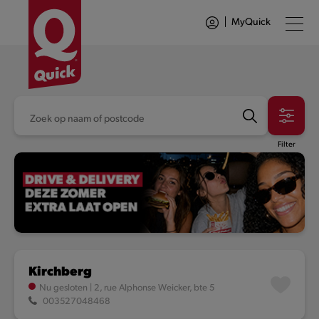
MyQuick
Filter
Filter
Kirchberg
Nu gesloten
|
2, rue Alphonse Weicker, bte 5
003527048468