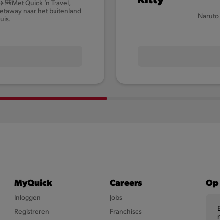
 ✈️🎒Met Quick ’n Travel,
getaway naar het buitenland
Naruto 
is.​
MyQuick
Careers
Op 
Inloggen
Jobs
Registreren
Franchises
n