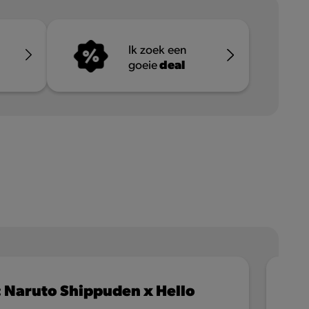
Ik zoek een
deal
goeie
over
Milkshake Banaan
Lees meer
IMITED EDITION
: Naruto Shippuden x Hello
D