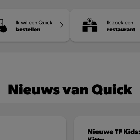
Ik wil een Quick
Ik zoek een
bestellen
restaurant
over
Cheesy Val-Dieu Caractère
Lees meer
LIMITED EDITION
L
Nieuws van Quick
Nieuwe TF Kids
Kitty