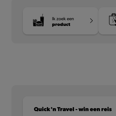
Ik zoek een
product
over
Big Pepper
Lees meer
LIMITED EDITION
Quick 'n Travel - win een reis