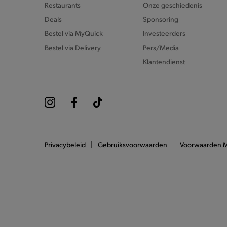
Restaurants
Onze geschiedenis
Deals
Sponsoring
Bestel via MyQuick
Investeerders
Bestel via Delivery
Pers/Media
Klantendienst
Privacybeleid
Gebruiksvoorwaarden
Voorwaarden 
Download de app
Profiteer van alle voordelen