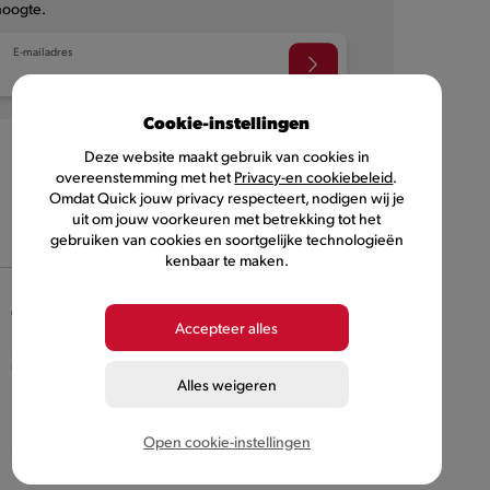
hoogte.
E-mailadres
Cookie-instellingen
Deze website maakt gebruik van cookies in
overeenstemming met het
Privacy-en cookiebeleid
.
Omdat Quick jouw privacy respecteert, nodigen wij je
uit om jouw voorkeuren met betrekking tot het
NL
FR
gebruiken van cookies en soortgelijke technologieën
kenbaar te maken.
©
2026
Quick, lid van Comeos en Bemora
Accepteer alles
Burger Brands Belgium NV, maatschappelijke zetel :
Sneeuwbeslaan 20/09, 2610 Wilrijk, KBO nummer
0460.954.490
info@quick.be
Alles weigeren
Klantendienst
Open cookie-instellingen
+32 (0) 3 286 18 11