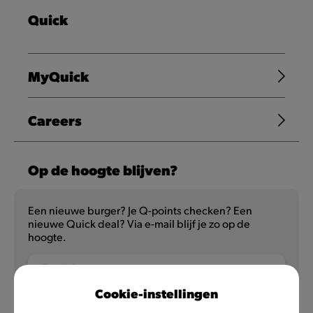
Quick
MyQuick
Careers
Op de hoogte blijven?
Een nieuwe burger? Je Q-points checken? Een
nieuwe Quick deal? Via e-mail blijf je zo op de
hoogte.
E-mailadres
Cookie-instellingen