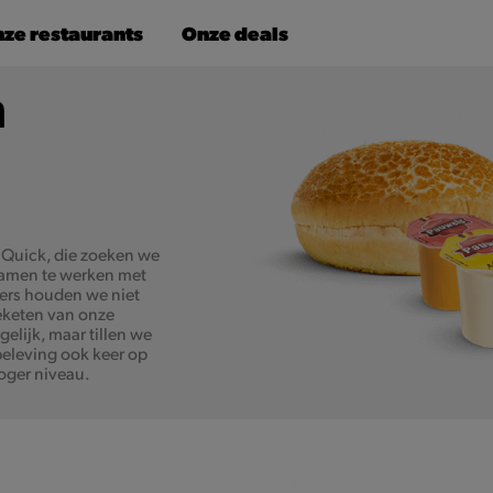
ze restaurants
Onze deals
 Quick, die zoeken we
 samen te werken met
ners houden we niet
eketen van onze
elijk, maar tillen we
eleving ook keer op
oger niveau.