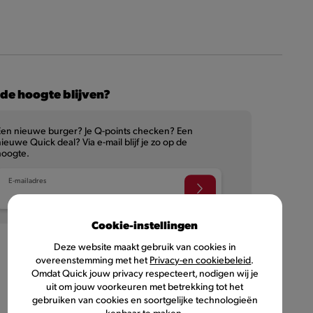
de hoogte blijven?
Een nieuwe burger? Je Q-points checken? Een
ieuwe Quick deal? Via e-mail blijf je zo op de
hoogte.
E-mailadres
Cookie-instellingen
Deze website maakt gebruik van cookies in
overeenstemming met het
Privacy-en cookiebeleid
.
Omdat Quick jouw privacy respecteert, nodigen wij je
uit om jouw voorkeuren met betrekking tot het
NL
FR
gebruiken van cookies en soortgelijke technologieën
kenbaar te maken.