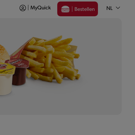
MyQuick
NL
Bestellen