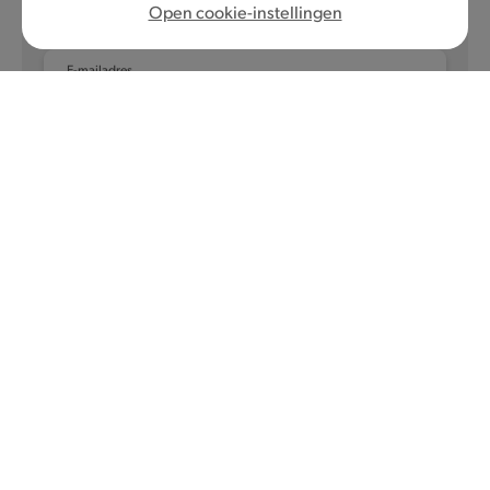
nieuwe Quick deal? Via e-mail blijf je zo op de
Open cookie-instellingen
hoogte.
E-mailadres
NL
FR
Privacybeleid
Gebruiksvoorwaarden
Voorwaarden MyQuick
Cookievoorkeuren
©
2026
Quick, lid van Comeos en Bemora
Burger Brands Belgium NV, maatschappelijke zetel :
Sneeuwbeslaan 20/09, 2610 Wilrijk, KBO nummer 0460.954.490
info@quick.be
Klantendienst