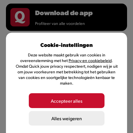
Download de app
Profiteer van alle voordelen
Cookie-instellingen
Quick
Deze website maakt gebruik van cookies in
overeenstemming met het
Privacy-en cookiebeleid
.
Omdat Quick jouw privacy respecteert, nodigen wij je uit
MyQuick
om jouw voorkeuren met betrekking tot het gebruiken
van cookies en soortgelijke technologieën kenbaar te
maken.
Careers
Accepteer alles
Op de hoogte blijven?
Alles weigeren
Een nieuwe burger? Je Q-points checken? Een