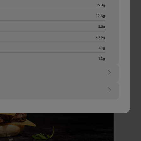
15.9
g
12.6
g
5.5
g
20.6
g
4.1
g
1.3
g
e