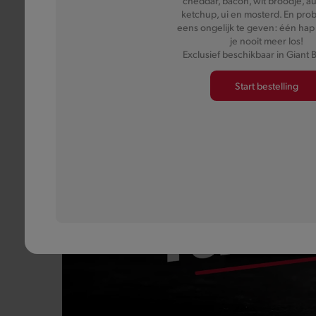
cheddar, bacon, wit broodje, a
ketchup, ui en mosterd. En pr
eens ongelijk te geven: één hap e
je nooit meer los!
Exclusief beschikbaar in Giant 
Start bestelling