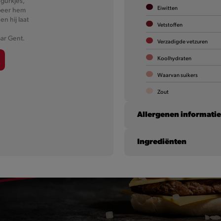
ugurkjes,
cheddar, blokjes ui, de fameuze Giant-saus én
Eiwitten
obeer hem
krulandijvie. Allemaal in een tortilla-wrap!
n hij laat
Vetstoffen
Bar Gent.
Meer informatie
Verzadigde vetzuren
Koolhydraten
Waarvan suikers
Zout
Allergenen informati
Ingrediënten
Gluten
tarwe
Koemelk (en lactose)
Mosterd
Selderij