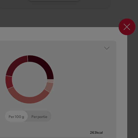
Per 100 g
Per portie
263
kcal