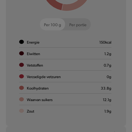
Per 100 g
Per portie
Energie
150
kcal
Chicken Dips
Eiwitten
1.2
g
Vetstoffen
0.7
g
Lekker en mals. Groots van smaak!
Verzadigde vetzuren
0
g
Meer informatie
Koolhydraten
33.8
g
Waarvan suikers
12.1
g
Zout
1.9
g