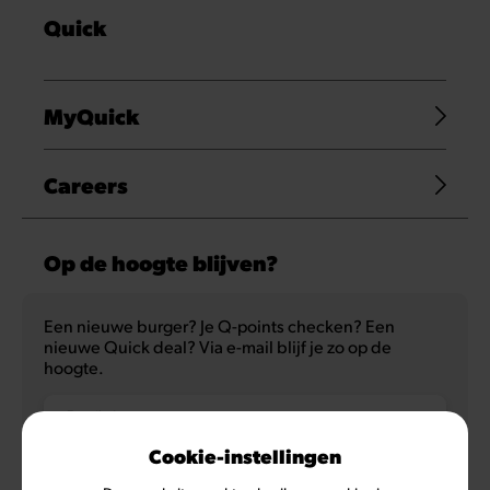
Quick
MyQuick
Careers
Op de hoogte blijven?
Een nieuwe burger? Je Q-points checken? Een
nieuwe Quick deal? Via e-mail blijf je zo op de
hoogte.
E-mailadres
Cookie-instellingen