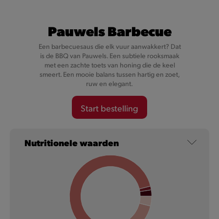
Pauwels Barbecue
Een barbecuesaus die elk vuur aanwakkert? Dat
is de BBQ van Pauwels. Een subtiele rooksmaak
met een zachte toets van honing die de keel
smeert. Een mooie balans tussen hartig en zoet,
Cheesy Val-Dieu Caractère
ruw en elegant.
Start bestelling
Want onze Cheesy’s zijn niet zomaar gevuld met kaas, maar
met karaktervolle Val-Dieu Caractère kaas.
Nutritionele waarden
Meer informatie