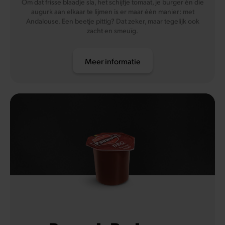
Om dat frisse blaadje sla, het schijfje tomaat, je burger én die
augurk aan elkaar te lijmen is er maar één manier: met
Andalouse. Een beetje pittig? Dat zeker, maar tegelijk ook
zacht en smeuïg.
Meer informatie