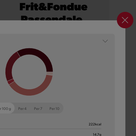
Frit&Fondue
Passendale,
Bacon & Onion
Onze 100% Belgische frietjes, royaal overgoten met
smeuïge Passendale kaassaus en afgewerkt met
knapperige bacon en crispy uitjes.
Meer informatie
r 100 g
Per 4
Per 7
Per 10
222
kcal
14.7
g