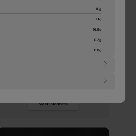
10
g
1.1
g
16.9
g
0.2
g
Pauwels Sweet
0.8
g
Chili
e
Een zoetzuur sausje dat elk bordje opfleurt met een
pikante mengeling van tomaat, rode peper, knoflook
en paprika. Om duimen en vingers van af te likken.
Meer informatie