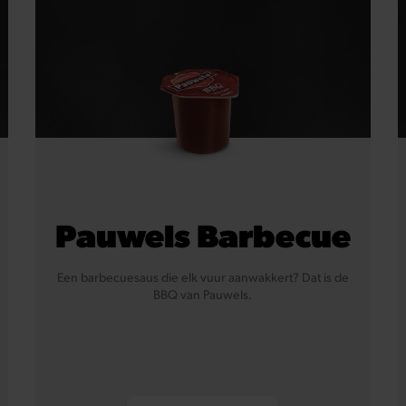
Vis
Soja
Eieren
Koemelk (en lactose)
Pauwels Barbecue
Een barbecuesaus die elk vuur aanwakkert? Dat is de
BBQ van Pauwels.