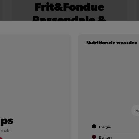
Frit&Fondue
Passendale &
Onion
Nutritionele waarden
Onze 100% Belgische frietjes, royaal overgoten met
smeuïge Passendale kaassaus en afgewerkt met
crispy uitjes.
Meer informatie
Pe
ips
Energie
smaak!
Eiwitten