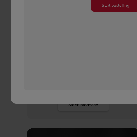
Start bestelling
Pauwels
Mayonaise
Mayonaise op traditioneel Belgische wijze, want wat
goed is, moet je niet veranderen.
Meer informatie