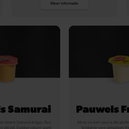
Meer informatie
s Samurai
Pauwels F
ze stoere Samurai-krijger. Een
Als er nu één saus is die perf
n pili pili. Dubbel pikant, want
krokante vers gebakken frie