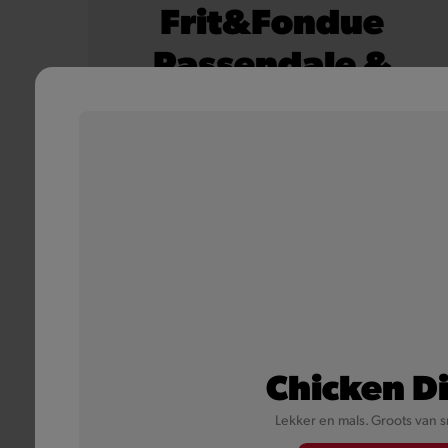
Frit&Fondue
Passendale &
Bacon
Onze knapperige, 100% Belgische frietjes, met
daarover een smeuïge Passendale kaassaus,
bestrooid met lekkere stukjes bacon.
Meer informatie
Chicken D
Lekker en mals. Groots van 