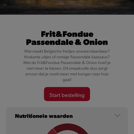
Frit&Fondue
Passendale & Onion
Cheesy Val-Dieu Caractère
Wat maakt Belgische frietjes onweerstaanbaar?
Krokante uitjes of romige Passendale kaassaus?
Met de Frit&Fondue Passendale & Onion hoef je
Want onze Cheesy’s zijn niet zomaar gevuld met kaas, maar
niet meer te kiezen. Dit smaakvolle duo zorgt
met karaktervolle Val-Dieu Caractère kaas.
ervoor dat je nooit meer met honger naar huis
gaat!
Meer informatie
Start bestelling
Nutritionele waarden