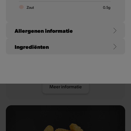
Zout
0.5
g
Allergenen informatie
Ingrediënten
Chicken Wings
Gluten
Tarwe
Heerlijk krokante en gemarineerde kippenvleugeltjes met
barbecuesmaak. Daar gaat iedereen van zweven!
Koemelk (en lactose)
Meer informatie
Sesamzaad
Mosterd