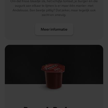
Om dat frisse blaadje sla, het schijfje tomaat, je burger én die
augurk aan elkaar te lijmen is er maar één manier: met
Andalouse. Een beetje pittig? Dat zeker, maar tegelijk ook
zacht en smeuïg.
Meer informatie