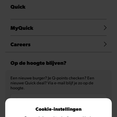
Quick
MyQuick
Careers
Op de hoogte blijven?
Een nieuwe burger? Je Q-points checken? Een
nieuwe Quick deal? Via e-mail blijf je zo op de
hoogte.
E-mailadres
Cookie-instellingen