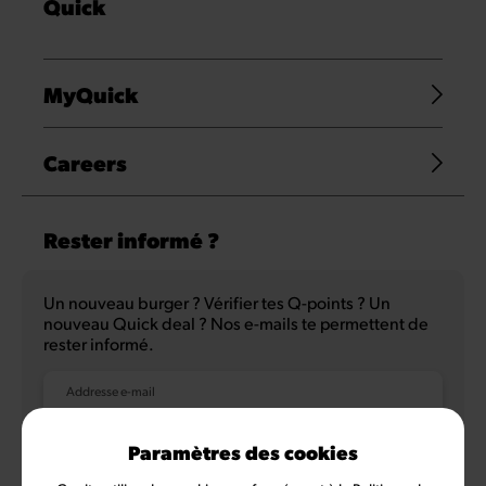
Quick
MyQuick
Careers
Rester informé ?
Un nouveau burger ? Vérifier tes Q-points ? Un
nouveau Quick deal ? Nos e-mails te permettent de
rester informé.
Addresse e-mail
Paramètres des cookies