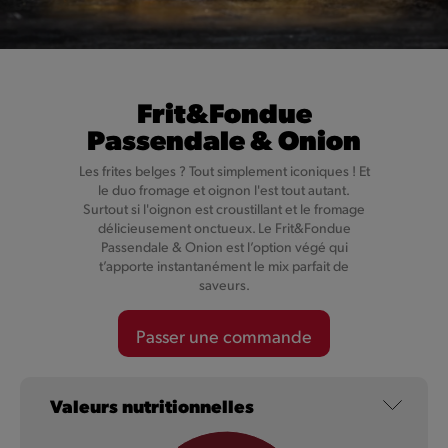
Frit&Fondue
Passendale & Onion
Cheesy Val-Dieu Caractère
Les frites belges ? Tout simplement iconiques ! Et
le duo fromage et oignon l'est tout autant.
Surtout si l'oignon est croustillant et le fromage
Nos Cheesy ne sont pas simplement fourrés au fromage,
délicieusement onctueux. Le Frit&Fondue
mais au Val-Dieu Caractère, un fromage plein de caractère.
Passendale & Onion est l’option végé qui
t’apporte instantanément le mix parfait de
saveurs.
En savoir plus
Passer une commande
Valeurs nutritionnelles