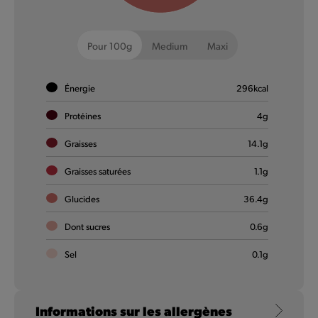
Pour 100g
Medium
Maxi
Énergie
296
kcal
Protéines
4
g
Chicken Dips
Graisses
14.1
g
Tellement moelleux, tellement savoureux ! Grand en saveur.
Graisses saturées
1.1
g
Glucides
36.4
g
En savoir plus
Dont sucres
0.6
g
Sel
0.1
g
Informations sur les allergènes