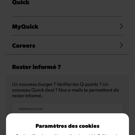
Quick
MyQuick
Careers
Rester informé ?
Un nouveau burger ? Vérifier tes Q-points ? Un
nouveau Quick deal ? Nos e-mails te permettent de
rester informé.
Addresse e-mail
Paramètres des cookies