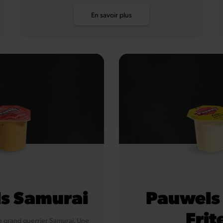
En savoir plus
s Samurai
Pauwels
Frit
 ce grand guerrier Samurai. Une