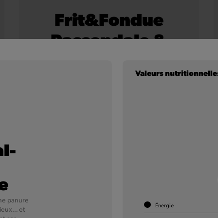
Frit&Fondue
Passendale &
Onion
Valeurs nutritionnelle
Nos frites 100 % belges, nappées d’une délicieuse
sauce au fromage Passendale et d’oignons
croustillants.
En savoir plus
l-
e
ne panure
Énergie
 mieux… et