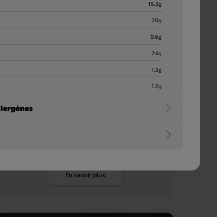
15.3
g
20
g
9.6
g
24
g
1.3
g
Pauwels Sweet
1.2
g
Chili
llergènes
Une sauce aigre-douce qui illumine chaque repas,
avec un mélange piquant de tomate, de piment rouge,
d'ail et de poivron. À s'en lécher les doigts.
e
En savoir plus