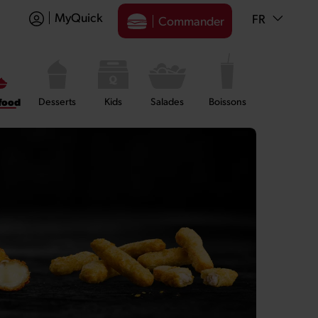
MyQuick
FR
Commander
food
Desserts
Kids
Salades
Boissons