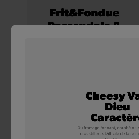
Frit&Fondue
Passendale &
Bacon
De croustillantes frites 100 % belges, nappées d'une
sauce au fromage Passendale onctueuse et
parsemées de délicieux morceaux de bacon.
En savoir plus
Cheesy Va
Dieu
Caractèr
Du fromage fondant, enrobé d’u
croustillante. Difficile de faire