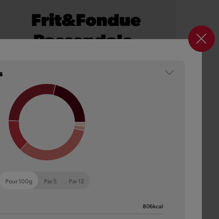
Frit&Fondue
Passendale,
Bacon & Onion
s
Nos frites 100 % belges, nappées d’une délicieuse
sauce au fromage Passendale, couronnées de bacon
et d’oignons croustillants.
En savoir plus
Pour 100g
Par 5
Par 12
806
kcal