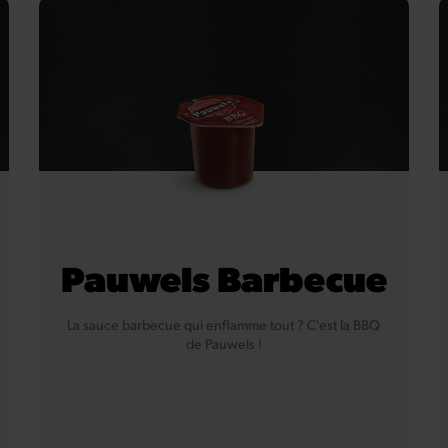
Crustacés
Moutarde
Oeuf
Poisson
Soja
Pauwels Barbecue
La sauce barbecue qui enflamme tout ? C'est la BBQ
de Pauwels !