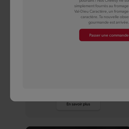
pourtant ! Nos Cheesy ne so
simplement fourrés au fromage,
Val-Dieu Caractère, un fromage
caractère. Ta nouvelle obse
gourmande est arrivée
Passer une commande
Pauwels
Mayonnaise
Mayonnaise à la belge, parce que quand c’est bon,
pas besoin de changer.
En savoir plus