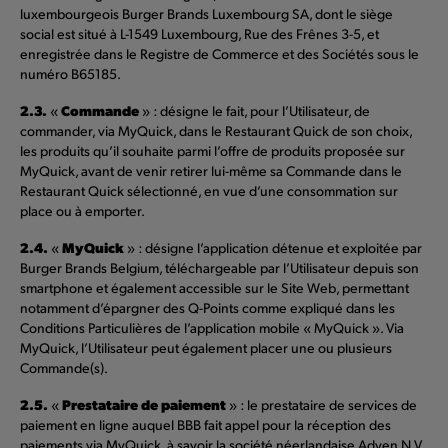
luxembourgeois Burger Brands Luxembourg SA, dont le siège
social est situé à L-1549 Luxembourg, Rue des Frênes 3-5, et
enregistrée dans le Registre de Commerce et des Sociétés sous le
numéro B65185.
2.3.
Commande
«
» : désigne le fait, pour l’Utilisateur, de
commander, via MyQuick, dans le Restaurant Quick de son choix,
les produits qu’il souhaite parmi l’offre de produits proposée sur
MyQuick, avant de venir retirer lui-même sa Commande dans le
Restaurant Quick sélectionné, en vue d’une consommation sur
place ou à emporter.
2.4.
MyQuick
«
» : désigne l’application détenue et exploitée par
Burger Brands Belgium, téléchargeable par l’Utilisateur depuis son
smartphone et également accessible sur le Site Web, permettant
notamment d’épargner des Q-Points comme expliqué dans les
Conditions Particulières de l’application mobile « MyQuick ». Via
MyQuick, l’Utilisateur peut également placer une ou plusieurs
Commande(s).
2.5.
Prestataire de paiement
«
» : le prestataire de services de
paiement en ligne auquel BBB fait appel pour la réception des
paiements via MyQuick, à savoir la société néerlandaise Adyen N.V.,