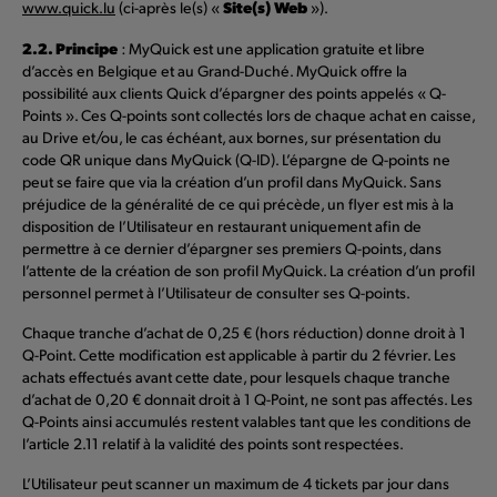
Site(s) Web
www.quick.lu
(ci-après le(s) «
»).
2.2. Principe
: MyQuick est une application gratuite et libre
d’accès en Belgique et au Grand-Duché. MyQuick offre la
possibilité aux clients Quick d’épargner des points appelés « Q-
Points ». Ces Q-points sont collectés lors de chaque achat en caisse,
au Drive et/ou, le cas échéant, aux bornes, sur présentation du
code QR unique dans MyQuick (Q-ID). L’épargne de Q-points ne
peut se faire que via la création d’un profil dans MyQuick. Sans
préjudice de la généralité de ce qui précède, un flyer est mis à la
disposition de l’Utilisateur en restaurant uniquement afin de
permettre à ce dernier d’épargner ses premiers Q-points, dans
l’attente de la création de son profil MyQuick. La création d’un profil
personnel permet à l’Utilisateur de consulter ses Q-points.
Chaque tranche d’achat de 0,25 € (hors réduction) donne droit à 1
Q-Point. Cette modification est applicable à partir du 2 février. Les
achats effectués avant cette date, pour lesquels chaque tranche
d’achat de 0,20 € donnait droit à 1 Q-Point, ne sont pas affectés. Les
Q-Points ainsi accumulés restent valables tant que les conditions de
l’article 2.11 relatif à la validité des points sont respectées.
L’Utilisateur peut scanner un maximum de 4 tickets par jour dans