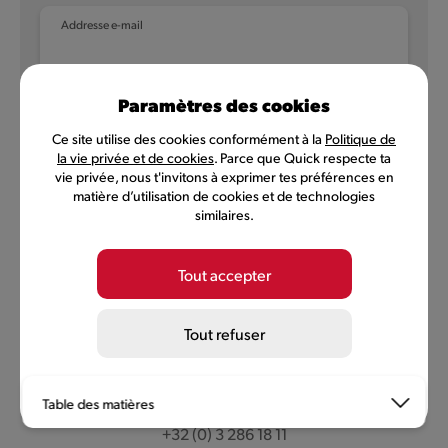
Addresse e-mail
Paramètres des cookies
NL
FR
Ce site utilise des cookies conformément à la
Politique de
la vie privée et de cookies
. Parce que Quick respecte ta
vie privée, nous t'invitons à exprimer tes préférences en
matière d’utilisation de cookies et de technologies
Politique de confidentialité
Conditions d'utilisation
similaires.
Conditions MyQuick
Préférences des cookies
Tout accepter
©
2026
Quick, membre de Comeos et Bemora
Burger Brands Belgium SA, siège social: Sneeuwbeslaan 20/09,
Tout refuser
2610 Wilrijk, numéro BCE 0460.954.490
info@quick.be
Ouvrir les paramètres des cookies
Service client
Table des matières
Conditions Particulières d’Utilisation de l’application mobile
« MyQuick » QUICK – BURGER BRANDS BELGIUM
+32 (0) 3 286 18 11