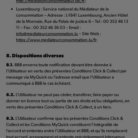
http://mediationconsommateur.be/fr
;
Luxembourg : Service national du Médiateur de la
consommation – Adresse : L-1841 Luxembourg, Ancien Hôtel
de la Monnaie, Rue du Palais de Justice 6 – Tel : 00 352 46 13
11 – Fax : 00 352 46 36 03 – Email :
info@mediateurconsommation.lu
– Site Web :
https://www.mediateurconsommation.lu/fr
.
8. Dispositions diverses
8.1.
BBB enverra toute notification devant être donnée à
l’Utilisateur en vertu des présentes Conditions Click & Collect par
message via MyQuick ou l’adresse email que l’Utilisateur a
communiqué à BBB le cas échéant.
8.2.
L’Utilisateur ne peut pas céder, transférer, faire payer ou
donner en licence tout ou partie de ses droits et/ou obligations, en
vertu des présentes Conditions Click & Collect, à un tiers.
8.3.
L’Utilisateur confirme que les présentes Conditions Click &
Collect et les Conditions MyQuick constituent l’intégralité de
l’accord et ententes entre l’Utilisateur et BBB, et qu’ils remplacent
tout accord, arrangement et entente précédemment intervenus