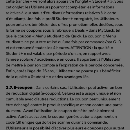
cette tranche – verront alors apparaitre l’onglet « Student + ». Sous
cet onglet, les Utilisateurs pourront compléter les informations
relatives à leur statut d’étudiant (informations relatives à la carte
d’étudiant). Une fois le profil Student + enregistré, les Utilisateurs
pourront alors bénéficier des offres promotionnelles dédiées, sous
la forme de coupons sous la rubrique « Deals » dans MyQuick, tel
que le coupon « Menu étudiant » de Quick. Le coupon « Menu
étudiant » ne peut être utilisé qu’une fois par commande/par Q-ID
et est renouvelé toutes les 4 heures. ATTENTION : la qualité «
Student + » est valable par période d’un an, en rapport avec
l’année scolaire / académique en cours. Il appartient à l’Utilisateur
de mettre à jour son compte à l’expiration de la période concernée.
Enfin, après l’âge de 26 ans, l’Utilisateur ne pourra plus bénéficier
de la qualité « Student + » et des avantages liés.
2.7. E-coupon
: Dans certains cas, l’Utilisateur peut activer un bon
de réduction digital (e-coupon). Celui-ci est à usage unique et non
cumulable avec d’autres réductions. Le coupon peut uniquement
être échangé contre le produit spécifique et non contre une partie
du menu. Avant l’utilisation, le coupon doit être préalablement
activé. Après activation, le coupon génère automatiquement un
code QR unique qui doit être scanné durant la commande.
L’Utilisateur a la possibilité d’activer plusieurs e-coupons pour autant