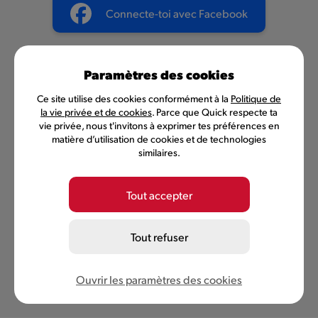
Connecte-toi avec Facebook
OU
Paramètres des cookies
Ce site utilise des cookies conformément à la
Politique de
Connecte-toi avec ton adresse e-mail
la vie privée et de cookies
. Parce que Quick respecte ta
vie privée, nous t'invitons à exprimer tes préférences en
matière d’utilisation de cookies et de technologies
similaires.
Pas encore de compte ?
Inscris-toi maintenant
Tout accepter
Tout refuser
Ouvrir les paramètres des cookies