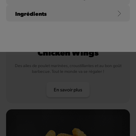
Ingrédients
Oeuf
Moutarde
Chicken Wings
Des ailes de poulet marinées, croustillantes et au bon goût
barbecue. Tout le monde va se régaler !
En savoir plus