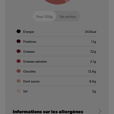
Pour 100g
Par portion
Énergie
343
kcal
Protéines
1.1
g
Chicken Dips
Graisses
32
g
Tellement moelleux, tellement savoureux ! Grand en saveur.
Graisses saturées
2.1
g
Glucides
12.6
g
En savoir plus
Dont sucres
8.6
g
Sel
2
g
Informations sur les allergènes