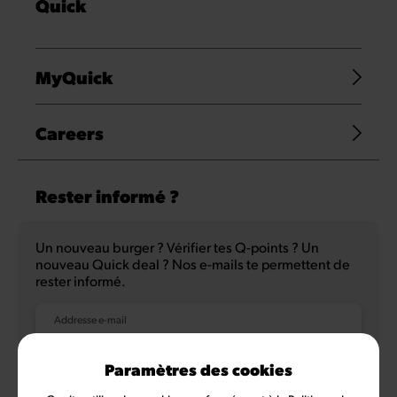
Quick
MyQuick
Careers
Rester informé ?
Un nouveau burger ? Vérifier tes Q-points ? Un
nouveau Quick deal ? Nos e-mails te permettent de
rester informé.
Addresse e-mail
Paramètres des cookies