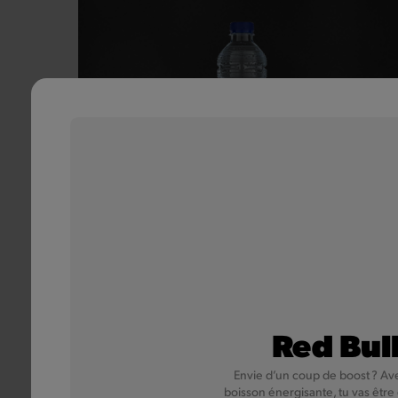
Chaudfontaine
Chez Quick, l'eau minérale naturelle Chaudfontaine
est ta source de pureté.
Red Bul
Envie d’un coup de boost ? Av
En savoir plus
boisson énergisante, tu vas être