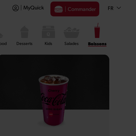
MyQuick
FR
Commander
food
Desserts
Kids
Salades
Boissons