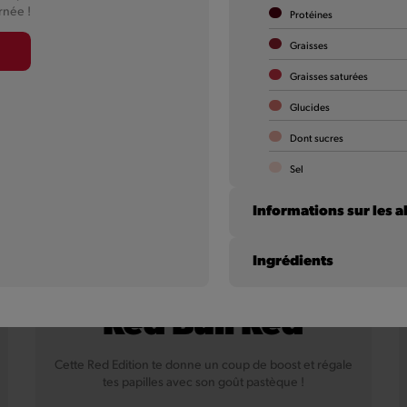
rnée !
Protéines
Graisses
Graisses saturées
Glucides
Dont sucres
Sel
Informations sur les a
Ingrédients
Red Bull Red
Cette Red Edition te donne un coup de boost et régale
tes papilles avec son goût pastèque !