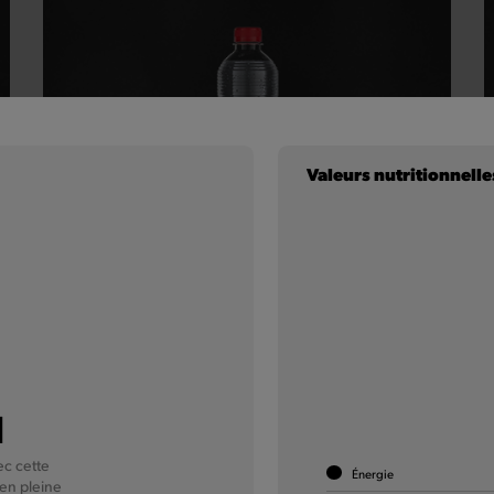
Valeurs nutritionnelle
Chaudfontaine
Pétillant
Fais pétiller ta visite chez Quick grâce aux bulles
intenses de l'eau minérale naturelle de Chaudfontaine
l
!
ec cette
Énergie
En savoir plus
 en pleine