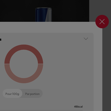
s
Red Bull
Envie d’un coup de boost ? Avec cette boisson
énergisante, tu vas être en pleine forme pour le reste
de ta journée !
Pour 100g
Par portion
46
kcal
En savoir plus