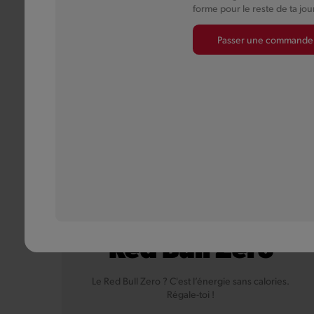
forme pour le reste de ta jou
Passer une commande
Red Bull Zero
Le Red Bull Zero ? C'est l’énergie sans calories.
Régale-toi !