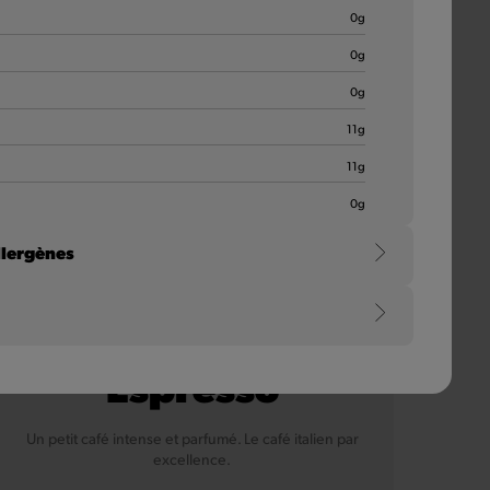
0
g
0
g
0
g
11
g
11
g
0
g
llergènes
Espresso
Un petit café intense et parfumé. Le café italien par
excellence.