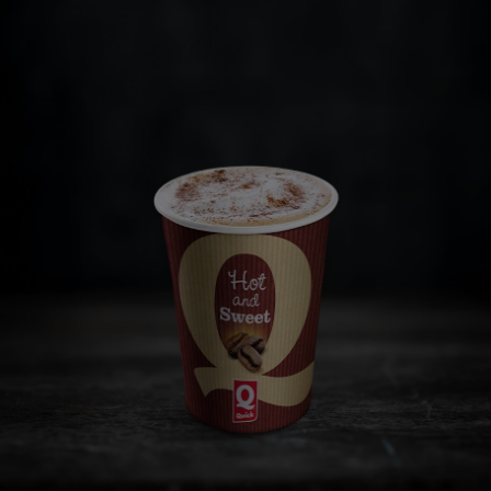
MyQuick
Burgers
Fingerfood
Desserts
Kids
Salades
Boissons