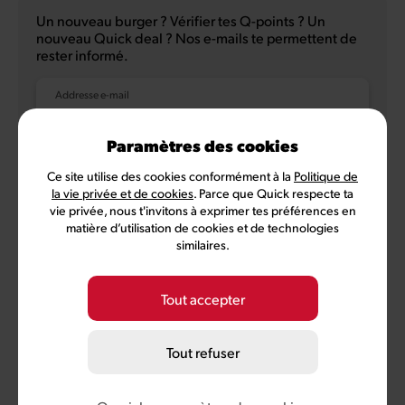
Un nouveau burger ? Vérifier tes Q-points ? Un
nouveau Quick deal ? Nos e-mails te permettent de
rester informé.
Addresse e-mail
Paramètres des cookies
Ce site utilise des cookies conformément à la
Politique de
NL
FR
la vie privée et de cookies
. Parce que Quick respecte ta
vie privée, nous t'invitons à exprimer tes préférences en
matière d’utilisation de cookies et de technologies
similaires.
Politique de confidentialité
Conditions d'utilisation
Conditions MyQuick
Préférences des cookies
Tout accepter
©
2026
Quick, membre de Comeos et Bemora
Tout refuser
Burger Brands Belgium SA, siège social: Sneeuwbeslaan 20/09,
2610 Wilrijk, numéro BCE 0460.954.490
info@quick.be