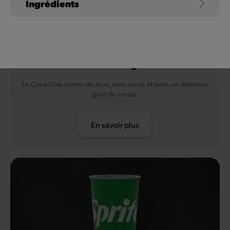
Ingrédients
Lait de vache et lactose
Coca-Cola Zero Sugar
Cherry
Fruits à coque
Le Coca-Cola connu de tous, sans sucre et avec un délicieux
goût de cerise.
Soja
En savoir plus