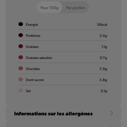
Pour 100g
Par portion
Coca-Cola Zero Sugar
Énergie
36
kcal
Le goût intense de Coca-Cola, avec son mélange unique
d’ingrédients comme la caféine, l’eau gazeuse et une petite
Protéines
2.4
g
touche de caramel. Sans sucre.
Graisses
1.1
g
En savoir plus
Graisses saturées
0.7
g
Glucides
3.9
g
Dont sucres
3.8
g
Sel
0.1
g
Informations sur les allergènes