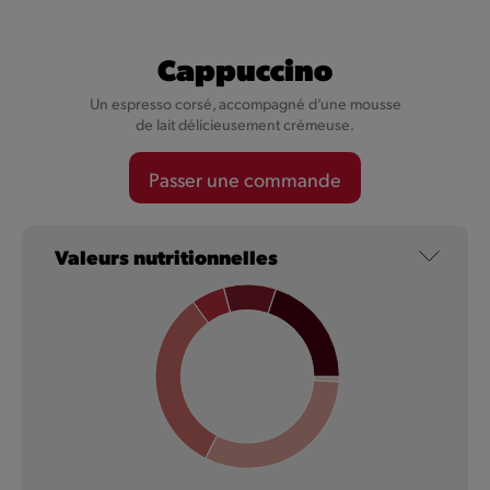
Coca-Cola
Cappuccino
Un espresso corsé, accompagné d’une mousse
Un mélange unique d'ingrédients, avec de la caféine, de
de lait délicieusement crémeuse.
l'eau pétillante et un léger goût de caramel.
Passer une commande
En savoir plus
Valeurs nutritionnelles