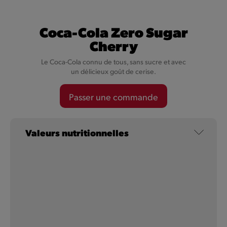
Coca-Cola
Coca-Cola Zero Sugar
Cherry
Un mélange unique d'ingrédients, avec de la caféine, de
l'eau pétillante et un léger goût de caramel.
Le Coca-Cola connu de tous, sans sucre et avec
un délicieux goût de cerise.
En savoir plus
Passer une commande
Valeurs nutritionnelles