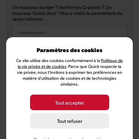
Un nouveau burger ? Vérifier tes Q-points ? Un
nouveau Quick deal ? Nos e-mails te permettent de
rester informé.
Addresse e-mail
Paramètres des cookies
Ce site utilise des cookies conformément à la
Politique de
NL
FR
la vie privée et de cookies
. Parce que Quick respecte ta
vie privée, nous t'invitons à exprimer tes préférences en
matière d’utilisation de cookies et de technologies
similaires.
Politique de confidentialité
Conditions d'utilisation
Conditions MyQuick
Préférences des cookies
Tout accepter
©
2026
Quick, membre de Comeos et Bemora
Tout refuser
Burger Brands Belgium SA, siège social: Sneeuwbeslaan 20/09,
2610 Wilrijk, numéro BCE 0460.954.490
info@quick.be