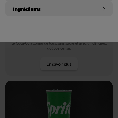
Ingrédients
Coca-Cola Zero Sugar
Cherry
Le Coca-Cola connu de tous, sans sucre et avec un délicieux
goût de cerise.
En savoir plus