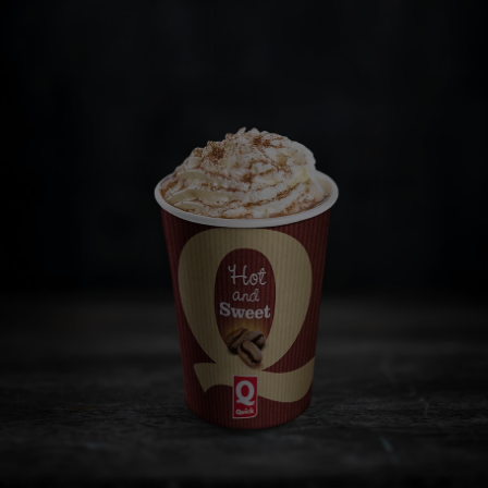
MyQuick
Burgers
Fingerfood
Desserts
Kids
Salades
Boissons