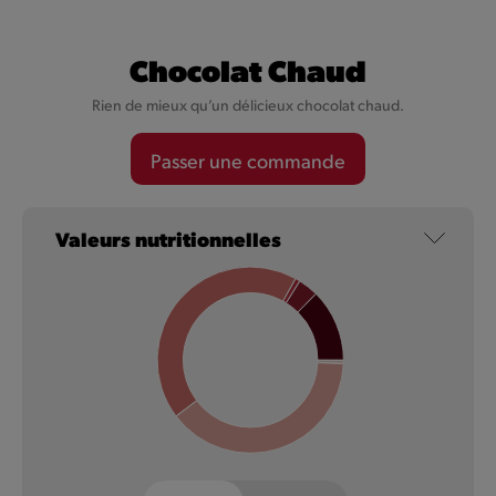
Coca-Cola
Chocolat Chaud
Rien de mieux qu’un délicieux chocolat chaud.
Un mélange unique d'ingrédients, avec de la caféine, de
l'eau pétillante et un léger goût de caramel.
Passer une commande
En savoir plus
Valeurs nutritionnelles