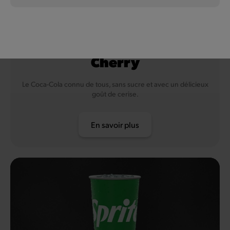
Lait de vache et lactose
Coca-Cola Zero Sugar
Cherry
Fruits à coque
Le Coca-Cola connu de tous, sans sucre et avec un délicieux
Soja
goût de cerise.
En savoir plus