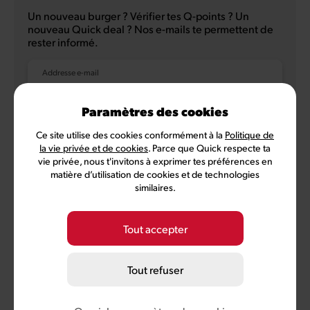
Un nouveau burger ? Vérifier tes Q-points ? Un
nouveau Quick deal ? Nos e-mails te permettent de
rester informé.
Addresse e-mail
Paramètres des cookies
Ce site utilise des cookies conformément à la
Politique de
NL
FR
la vie privée et de cookies
. Parce que Quick respecte ta
vie privée, nous t'invitons à exprimer tes préférences en
matière d’utilisation de cookies et de technologies
similaires.
Politique de confidentialité
Conditions d'utilisation
Conditions MyQuick
Préférences des cookies
Tout accepter
©
2026
Quick, membre de Comeos et Bemora
Tout refuser
Burger Brands Belgium SA, siège social: Sneeuwbeslaan 20/09,
2610 Wilrijk, numéro BCE 0460.954.490
info@quick.be