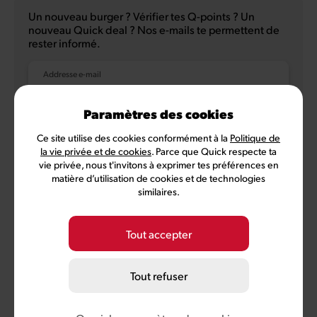
Un nouveau burger ? Vérifier tes Q-points ? Un
nouveau Quick deal ? Nos e-mails te permettent de
rester informé.
Addresse e-mail
Paramètres des cookies
Ce site utilise des cookies conformément à la
Politique de
NL
FR
la vie privée et de cookies
. Parce que Quick respecte ta
vie privée, nous t'invitons à exprimer tes préférences en
matière d’utilisation de cookies et de technologies
similaires.
Politique de confidentialité
Conditions d'utilisation
Conditions MyQuick
Préférences des cookies
Tout accepter
©
2026
Quick, membre de Comeos et Bemora
Tout refuser
Burger Brands Belgium SA, siège social: Sneeuwbeslaan 20/09,
2610 Wilrijk, numéro BCE 0460.954.490
info@quick.be