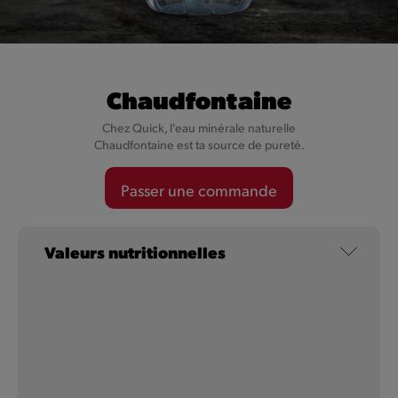
Coca-Cola
Un mélange unique d'ingrédients, avec de la caféine, de
Chaudfontaine
l'eau pétillante et un léger goût de caramel.
Chez Quick, l'eau minérale naturelle
Chaudfontaine est ta source de pureté.
En savoir plus
Passer une commande
Valeurs nutritionnelles