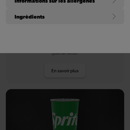
Informations sur les allergènes
Ingrédients
Coca-Cola Zero Sugar
Cherry
Le Coca-Cola connu de tous, sans sucre et avec un délicieux
goût de cerise.
En savoir plus