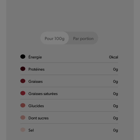
Coca-Cola Zero Sugar
Le goût intense de Coca-Cola, avec son mélange unique
Pour 100g
Par portion
d’ingrédients comme la caféine, l’eau gazeuse et une petite
touche de caramel. Sans sucre.
Énergie
0
kcal
En savoir plus
Protéines
0
g
Graisses
0
g
Graisses saturées
0
g
Glucides
0
g
Dont sucres
0
g
Sel
0
g