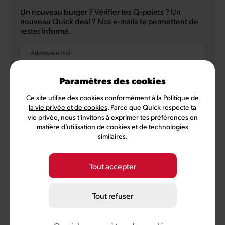
Un nouveau burger ? Vérifier tes Q-points ? Un
nouveau Quick deal ? Nos e-mails te permettent de
rester informé.
Addresse e-mail
Paramètres des cookies
Ce site utilise des cookies conformément à la
Politique de
NL
FR
la vie privée et de cookies
. Parce que Quick respecte ta
vie privée, nous t'invitons à exprimer tes préférences en
matière d’utilisation de cookies et de technologies
similaires.
Politique de confidentialité
Conditions d'utilisation
Conditions MyQuick
Préférences des cookies
Tout accepter
©
2026
Quick, membre de Comeos et Bemora
Tout refuser
Burger Brands Belgium SA, siège social: Sneeuwbeslaan 20/09,
2610 Wilrijk, numéro BCE 0460.954.490
info@quick.be