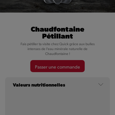
Coca-Cola
Un mélange unique d'ingrédients, avec de la caféine, de
Chaudfontaine
l'eau pétillante et un léger goût de caramel.
Pétillant
Fais pétiller ta visite chez Quick grâce aux bulles
En savoir plus
intenses de l'eau minérale naturelle de
Chaudfontaine !
Passer une commande
Valeurs nutritionnelles