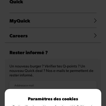
Quick
MyQuick
Careers
Rester informé ?
Un nouveau burger ? Vérifier tes Q-points ? Un
nouveau Quick deal ? Nos e-mails te permettent de
rester informé.
Addresse e-mail
Paramètres des cookies