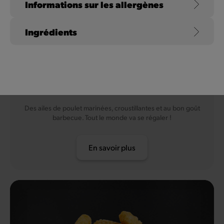
Informations sur les allergènes
Ingrédients
Moutarde
Oeuf
Chicken Wings
Soja
Des ailes de poulet marinées, croustillantes et au bon goût
barbecue. Tout le monde va se régaler !
En savoir plus