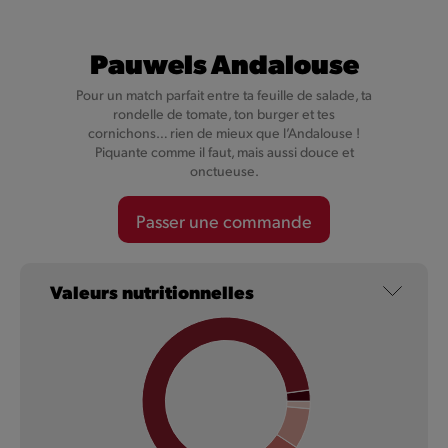
Pauwels Andalouse
Pour un match parfait entre ta feuille de salade, ta
rondelle de tomate, ton burger et tes
cornichons… rien de mieux que l’Andalouse !
Piquante comme il faut, mais aussi douce et
Cheesy Val-Dieu Caractère
onctueuse.
Passer une commande
Nos Cheesy ne sont pas simplement fourrés au fromage,
mais au Val-Dieu Caractère, un fromage plein de caractère.
Valeurs nutritionnelles
En savoir plus