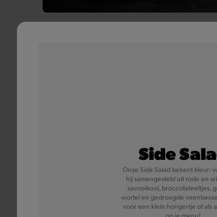
Side Sal
Caesa
Onze Side Salad bekent kleur: v
hij samengesteld uit rode en wi
savooikool, broccolisteeltjes, 
Maak een diepe buigin
wortel en gedroogde veenbessen
met zijn overbekende C
voor een klein hongertje of als 
en
op je menu!