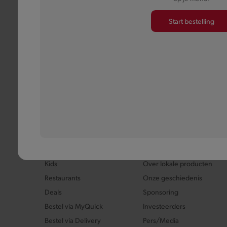
Mee
Start bestelling
Quick
Producten
Over Quick
Kids
Over lokale producten
Restaurants
Onze geschiedenis
Deals
Sponsoring
Bestel via MyQuick
Investeerders
Bestel via Delivery
Pers/Media