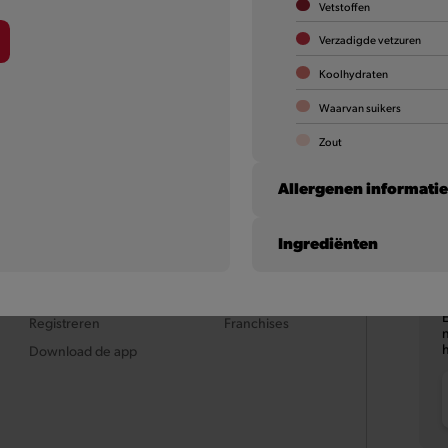
Vetstoffen
Verzadigde vetzuren
r informatie
Meer inform
Koolhydraten
Waarvan suikers
Zout
Allergenen informati
Ingrediënten
MyQuick
Careers
Op 
Selderij
Inloggen
Jobs
Registreren
Franchises
n
Download de app