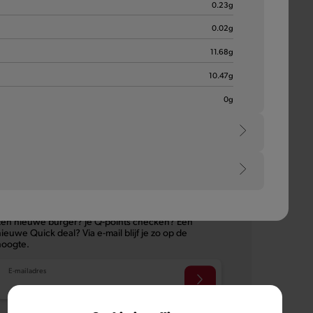
0.23
g
0.02
g
atie
11.68
g
10.47
g
Filter
0
g
e
de hoogte blijven?
Een nieuwe burger? Je Q-points checken? Een
ieuwe Quick deal? Via e-mail blijf je zo op de
hoogte.
E-mailadres