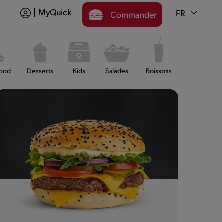
MyQuick
FR
Commander
food
Desserts
Kids
Salades
Boissons