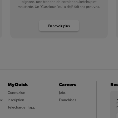
oignons, une tranche de cornichon, ketchup et
moutarde. Un "Classique" qui a déjà fait ses preuves.
En savoir plus
MyQuick
Careers
Res
Connexion
Jobs
U
ux
Inscription
Franchises
n
r
Télécharger l'app