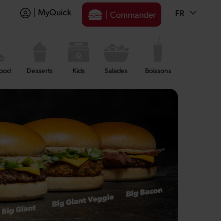
MyQuick
FR
Commander
food
Desserts
Kids
Salades
Boissons