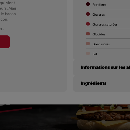
Deux délicieux morceaux de poulet pané, de la
ui vient
Protéines
salade, du cheddar, des oignons en dés et la fameuse
eurs. Mais
sauce Giant. Tout ça dans une tortilla !
r le bacon
Graisses
acon.
Graisses saturées
us.
En savoir plus
Glucides
Dont sucres
Sel
Informations sur les a
Ingrédients
Moutarde
Oeuf
Lait de vache et lactos
Gluten
blé