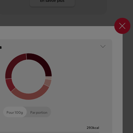
En savoir plus
s
Pour 100g
Par portion
293
kcal