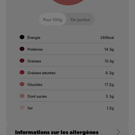
Big Giant Veggie
Pour 100g
Par portion
Big news : un nouveau légume s’est planté dans notre
gamme. Le Big Giant Veggie.
Énergie
269
kcal
Protéines
En savoir plus
14.5
g
Graisses
15.5
g
Graisses saturées
6.3
g
De Klassiekers
Glucides
17.2
g
Dont sucres
3.3
g
Sel
1.2
g
Informations sur les allergènes