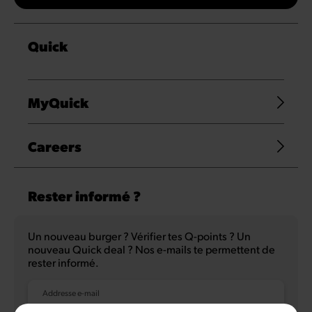
Quick
MyQuick
Careers
Rester informé ?
Un nouveau burger ? Vérifier tes Q-points ? Un
nouveau Quick deal ? Nos e-mails te permettent de
rester informé.
Addresse e-mail