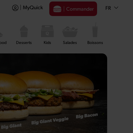
MyQuick
FR
Commander
food
Desserts
Kids
Salades
Boissons