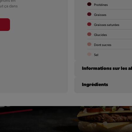
ignons en
Deux délicieux morceaux de poulet pané, de la
Protéines
ut ça dans
salade, du cheddar, des oignons en dés et la fameuse
sauce Giant. Tout ça dans une tortilla !
Graisses
Graisses saturées
En savoir plus
Glucides
Dont sucres
Sel
Informations sur les a
Ingrédients
Lait de vache et lactos
Oeuf
Gluten
blé; traces de seigle,