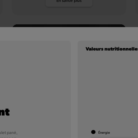
En savoir plus
Valeurs nutritionnelle
nt
Wrap Giant
Chicken
let pané,
Énergie