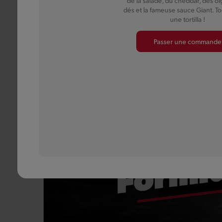
de la salade, du cheddar, des o
dés et la fameuse sauce Giant. To
une tortilla !
Passer une commande