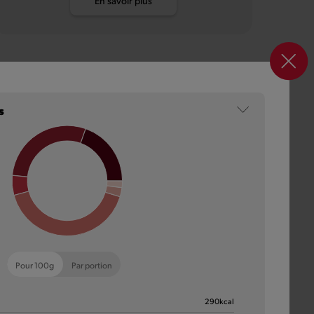
En savoir plus
s
Pour 100g
Par portion
290
kcal