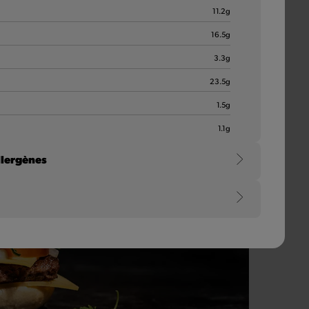
11.2
g
16.5
g
3.3
g
23.5
g
1.5
g
1.1
g
llergènes
e
 d'orge, d'épautre, de khorasan et d’avoine