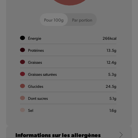
Big Giant Veggie
Pour 100g
Par portion
Big news : un nouveau légume s’est planté dans notre
gamme. Le Big Giant Veggie.
Énergie
266
kcal
Protéines
En savoir plus
13.5
g
Graisses
12.4
g
Graisses saturées
5.3
g
De Klassiekers
Glucides
24.5
g
Dont sucres
5.1
g
Sel
1.6
g
Informations sur les allergènes