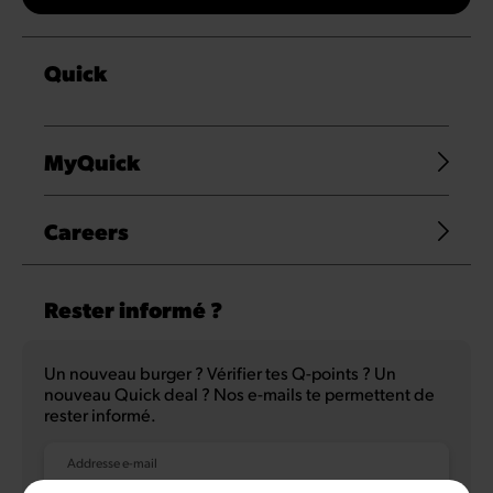
Quick
MyQuick
Careers
Rester informé ?
Un nouveau burger ? Vérifier tes Q-points ? Un
nouveau Quick deal ? Nos e-mails te permettent de
rester informé.
Addresse e-mail