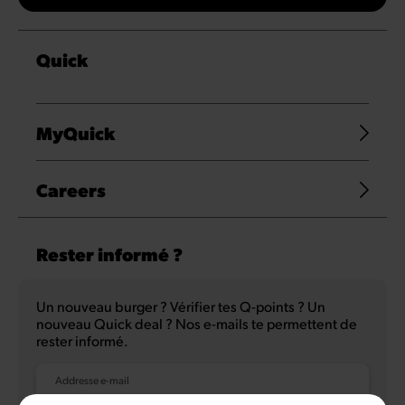
Quick
MyQuick
Careers
Rester informé ?
Un nouveau burger ? Vérifier tes Q-points ? Un
nouveau Quick deal ? Nos e-mails te permettent de
rester informé.
Addresse e-mail