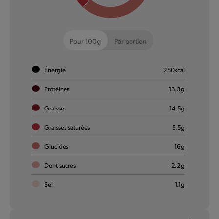
Big Giant Veggie
Pour 100g
Par portion
Big news : un nouveau légume s’est planté dans notre
gamme. Le Big Giant Veggie.
Énergie
250
kcal
En savoir plus
Protéines
13.3
g
Graisses
14.5
g
Graisses saturées
5.5
g
De Klassiekers
Glucides
16
g
Dont sucres
2.2
g
Sel
1.1
g