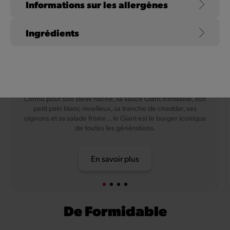
Informations sur les allergènes
Ingrédients
Graines de Sésame
Giant
Lait de vache et lactose
Gluten
Connu pour son steak haché, sa sauce Giant inimitable, son
farine de blé
petit pain blanc moelleux, sa tranche de cheddar, ses
oignons et sa salade frisée... le Giant est le burger iconique
de toutes les générations.
Céleri
Moutarde
En savoir plus
Oeuf
De Formidable