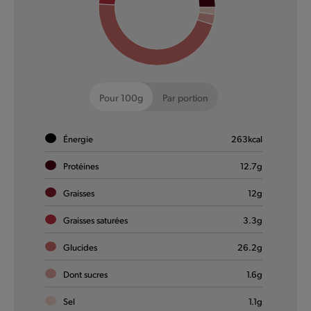
Big Giant Veggie
Big news : un nouveau légume s’est planté dans notre
gamme. Le Big Giant Veggie.
Pour 100g
Par portion
En savoir plus
Énergie
263
kcal
Protéines
12.7
g
De Klassiekers
Graisses
12
g
Graisses saturées
3.3
g
Glucides
26.2
g
Dont sucres
1.6
g
Sel
1.1
g