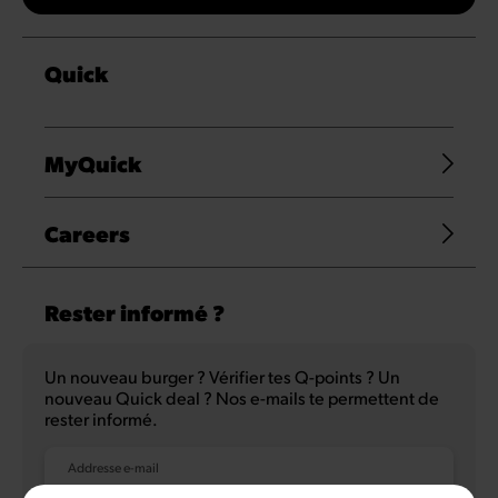
Quick
MyQuick
Careers
Rester informé ?
Un nouveau burger ? Vérifier tes Q-points ? Un
nouveau Quick deal ? Nos e-mails te permettent de
rester informé.
Addresse e-mail