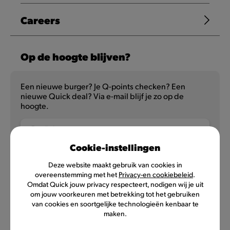
Careers
Op de hoogte blijven?
Een nieuwe burger? Je Q-points checken? Een
nieuwe Quick deal? Via e-mail blijf je zo op de
hoogte.
E-mailadres
Cookie-instellingen
Deze website maakt gebruik van cookies in
overeenstemming met het
Privacy-en cookiebeleid
.
NL
FR
Omdat Quick jouw privacy respecteert, nodigen wij je uit
om jouw voorkeuren met betrekking tot het gebruiken
van cookies en soortgelijke technologieën kenbaar te
maken.
Privacybeleid
Gebruiksvoorwaarden