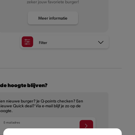
zeker jouw favoriete burger!
Meer informatie
Filter
de hoogte blijven?
Een nieuwe burger? Je Q-points checken? Een
ieuwe Quick deal? Via e-mail blijf je zo op de
hoogte.
E-mailadres