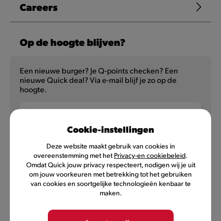
Careers
Op de hoogte blijven?
Een nieuwe burger? Je Q-points checken? Een
nieuwe Quick deal? Via e-mail blijf je zo op de
hoogte.
E-mailadres
Cookie-instellingen
Deze website maakt gebruik van cookies in
overeenstemming met het
Privacy-en cookiebeleid
.
NL
FR
Omdat Quick jouw privacy respecteert, nodigen wij je uit
om jouw voorkeuren met betrekking tot het gebruiken
van cookies en soortgelijke technologieën kenbaar te
maken.
Privacybeleid
Gebruiksvoorwaarden
Voorwaarden MyQuick
Cookievoorkeuren