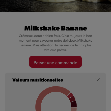
Milkshake Banane
Crémeux, doux et bien frais. C’est toujours le bon
moment pour savourer notre délicieux Milkshake
Crème de la Crème Biscoff®
Banane. Mais attention, tu risques de le finir plus
vite que prévu.
🇧🇪 🫡 Goûte notre Crème de la Crème Biscoff® : une
délicieuse glace à l'italienne avec pâte à tartiner spéculoos
Passer une commande
Biscoff® et avec comme garniture un crumble pour encore
plus de spéculoos Biscoff®. Prépare-toi à fondre de plaisir.
Valeurs nutritionnelles
En savoir plus
NOUVEAU