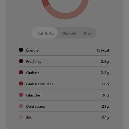
Pour 100g
Medium
Maxi
Énergie
139
kcal
Biscoff® Donut
Protéines
2.8
g
Graisses
2.3
g
🇧🇪 🫡 Goûte notre Biscoff® Donut. Plaisir pur garanti.
Graisses saturées
1.8
g
En savoir plus
Glucides
26
g
Dont sucres
23
g
NOUVEAU
Sel
0.1
g