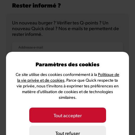
Rester informé ?
Un nouveau burger ? Vérifier tes Q-points ? Un
nouveau Quick deal ? Nos e-mails te permettent de
rester informé.
Addresse e-mail
Paramètres des cookies
Ce site utilise des cookies conformément à la
Politique de
NL
FR
la vie privée et de cookies
. Parce que Quick respecte ta
vie privée, nous t'invitons à exprimer tes préférences en
matière d’utilisation de cookies et de technologies
similaires.
Politique de confidentialité
Conditions d'utilisation
Conditions MyQuick
Préférences des cookies
Tout accepter
©
2026
Quick, membre de Comeos et Bemora
Tout refuser