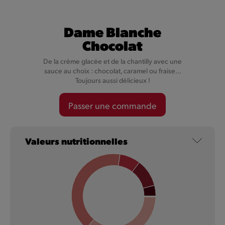
Dame Blanche
Chocolat
De la crème glacée et de la chantilly avec une
sauce au choix : chocolat, caramel ou fraise…
Toujours aussi délicieux !
Crème de la Crème Biscoff®
Passer une commande
🇧🇪 🫡 Goûte notre Crème de la Crème Biscoff® : une
délicieuse glace à l'italienne avec pâte à tartiner spéculoos
Biscoff® et avec comme garniture un crumble pour encore
Valeurs nutritionnelles
plus de spéculoos Biscoff®. Prépare-toi à fondre de plaisir.
En savoir plus
NOUVEAU