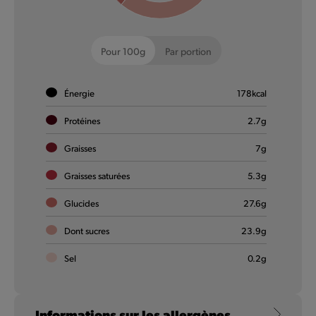
Pour 100g
Par portion
Énergie
178
kcal
Protéines
2.7
g
Graisses
7
g
Biscoff® Donut
Graisses saturées
5.3
g
🇧🇪 🫡 Goûte notre Biscoff® Donut. Plaisir pur garanti.
Glucides
27.6
g
En savoir plus
Dont sucres
23.9
g
Sel
0.2
g
NOUVEAU
Informations sur les allergènes