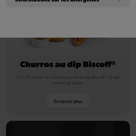
Lait de vache et lactose
Gluten
blé
Churros au dip Biscoff®
🇧🇪 🫡 Goûte nos Churros sucrés au dip Biscoff®. Tu vas
fondre de plaisir.
En savoir plus