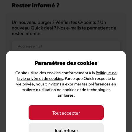
Rester informé ?
Un nouveau burger ? Vérifier tes Q-points ? Un
nouveau Quick deal ? Nos e-mails te permettent de
rester informé.
Addresse e-mail
Paramètres des cookies
Ce site utilise des cookies conformément à la
Politique de
NL
FR
la vie privée et de cookies
. Parce que Quick respecte ta
vie privée, nous t'invitons à exprimer tes préférences en
matière d’utilisation de cookies et de technologies
similaires.
Politique de confidentialité
Conditions d'utilisation
Conditions MyQuick
Préférences des cookies
Tout accepter
©
2026
Quick, membre de Comeos et Bemora
Tout refuser