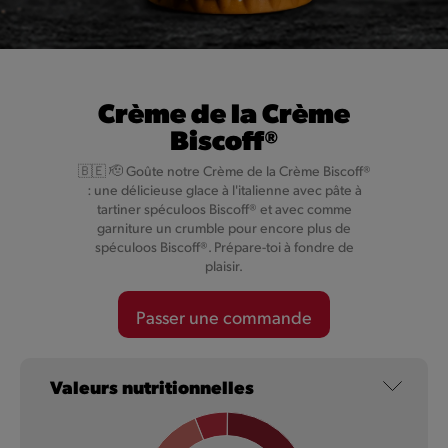
Crème de la Crème
Biscoff®
Crème de la Crème Biscoff®
🇧🇪 🫡 Goûte notre Crème de la Crème Biscoff®
: une délicieuse glace à l'italienne avec pâte à
tartiner spéculoos Biscoff® et avec comme
🇧🇪 🫡 Goûte notre Crème de la Crème Biscoff® : une
garniture un crumble pour encore plus de
délicieuse glace à l'italienne avec pâte à tartiner spéculoos
spéculoos Biscoff®. Prépare-toi à fondre de
Biscoff® et avec comme garniture un crumble pour encore
plaisir.
plus de spéculoos Biscoff®. Prépare-toi à fondre de plaisir.
Passer une commande
En savoir plus
Valeurs nutritionnelles
NOUVEAU