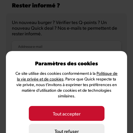
Rester informé ?
Un nouveau burger ? Vérifier tes Q-points ? Un
nouveau Quick deal ? Nos e-mails te permettent de
rester informé.
Addresse e-mail
Paramètres des cookies
Ce site utilise des cookies conformément à la
Politique de
NL
FR
la vie privée et de cookies
. Parce que Quick respecte ta
vie privée, nous t'invitons à exprimer tes préférences en
matière d’utilisation de cookies et de technologies
similaires.
Politique de confidentialité
Conditions d'utilisation
Conditions MyQuick
Préférences des cookies
Tout accepter
©
2026
Quick, membre de Comeos et Bemora
Tout refuser