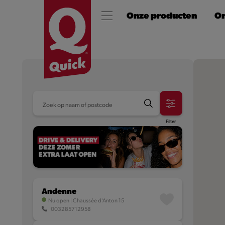
Onze producten
On
Filter
Andenne
Nu open
|
Chaussée d'Anton 15
003285712958