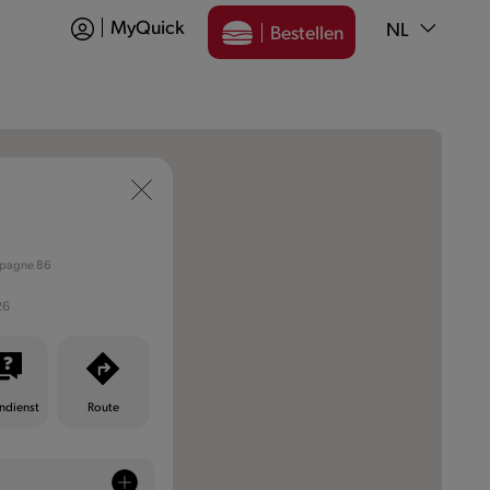
MyQuick
NL
Bestellen
mpagne 86
26
ndienst
Route