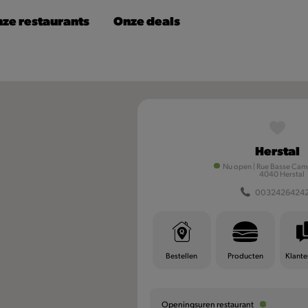
ze restaurants
Onze deals
Herstal
Nu open
|
Rue Basse Ca
4040 Herstal
0032426424
Bestellen
Producten
Klante
Openingsuren restaurant