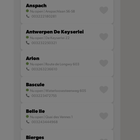
Anspach
Nu open
|
Anspachlaan 56-58
003222180281
Antwerpen De Keyserlei
Nu open
|
De Keyserlei 22
003232250321
Arlon
Nu open
|
Route de Longwy 603
003263236610
Bascule
Nu open
|
Waterloosesteenweg 605
003223472755
Belle Ile
Nu open
|
Quai des Vennes 1
003243444968
Bierges