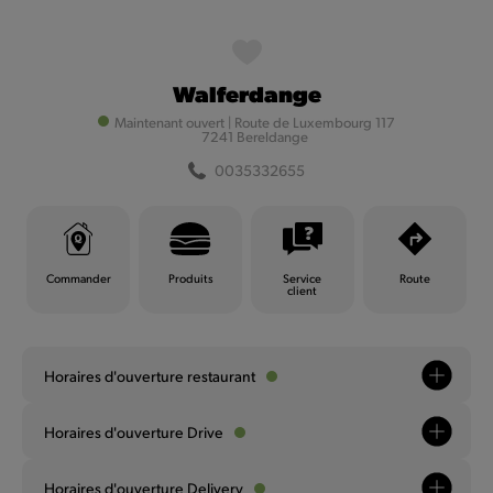
MyQuick
Walferdange
Filtrer
Maintenant ouvert
|
Route de Luxembourg 117
7241 Bereldange
0035332655
Filtrer
Commander
Produits
Service
Route
client
Horaires d'ouverture restaurant
Andenne
Horaires d'ouverture Drive
Maintenant ouvert
|
Chaussée d'Anton 15
003285712958
Horaires d'ouverture Delivery