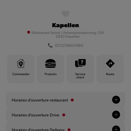
MyQuick
Kapellen
Filtrer
Maintenant fermé
|
Antwerpsesteenweg 354
2950 Kapellen
003236651684
Filtrer
Commander
Produits
Service
Route
client
Horaires d'ouverture restaurant
Andenne
Horaires d'ouverture Drive
Maintenant fermé
|
Chaussée d'Anton 15
003285712958
Horaires d'ouverture Delivery