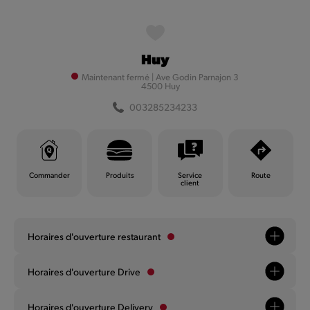
MyQuick
Huy
Filtrer
Maintenant fermé
|
Ave Godin Parnajon 3
4500 Huy
003285234233
Filtrer
Commander
Produits
Service
Route
client
Horaires d'ouverture restaurant
Andenne
Horaires d'ouverture Drive
Maintenant fermé
|
Chaussée d'Anton 15
003285712958
Horaires d'ouverture Delivery